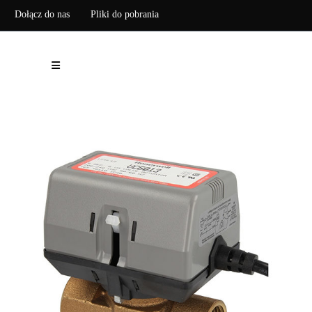
Dołącz do nas
Pliki do pobrania
Zarejestruj pompę ciepła