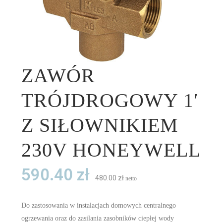
ZAWÓR
TRÓJDROGOWY 1′
Z SIŁOWNIKIEM
230V HONEYWELL
590.40
zł
480.00
zł
netto
Do zastosowania w instalacjach domowych centralnego
ogrzewania oraz do zasilania zasobników ciepłej wody