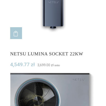
ADD TO CART
NETSU LUMINA SOCKET 22KW
4,549.77
zł
3,699.00
zł
netto