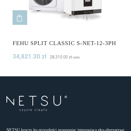
ADD TO CART
FEHU SPLIT CLASSIC S-NET-12-3PH
34,821.30
zł
28,310.00
zł
netto
NETSU kroczy ku przyszłości proponując interesującą eko-alternatywę