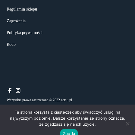
Regulamin sklepu
Zagrożenia
Polityka prywatności
Rodo
Wszystkie prawa zastrzeżone © 2022 netsu.pl
Ta strona korzysta z ciasteczek aby świadczyć usługi na
najwyższym poziomie. Dalsze korzystanie ze strony oznacza,
że zgadzasz się na ich użycie.
Notice
: ob_end_flush(): failed to send buffer of zlib output compression (0) in
Zgoda