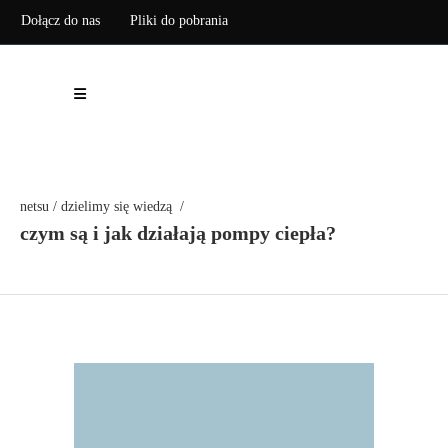
Dołącz do nas
Pliki do pobrania
Zarejestruj pompę ciepła
netsu
/
dzielimy się wiedzą
/
czym są i jak działają pompy ciepła?