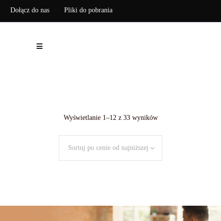
Dołącz do nas
Pliki do pobrania
Zarejestruj pompę ciepła
Posortowane
Wyświetlanie 1–12 z 33 wyników
według
Sortuj po cenie od najniższej
ceny:
od
niskiej