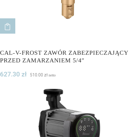
ADD TO CART
CAL-V-FROST ZAWÓR ZABEZPIECZAJĄCY
PRZED ZAMARZANIEM 5/4″
627.30
zł
510.00
zł
netto