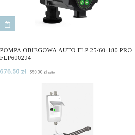
ADD TO CART
POMPA OBIEGOWA AUTO FLP 25/60-180 PRO
FLP600294
676.50
zł
550.00
zł
netto