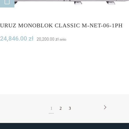
ADD TO CART
URUZ MONOBLOK CLASSIC M-NET-06-1PH
24,846.00
zł
20,200.00
zł
netto
1
2
3