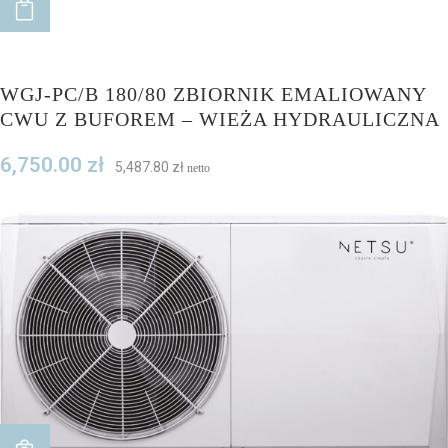
ADD TO CART
WGJ-PC/B 180/80 ZBIORNIK EMALIOWANY
CWU Z BUFOREM – WIEŻA HYDRAULICZNA
6,750.00
zł
5,487.80
zł
netto