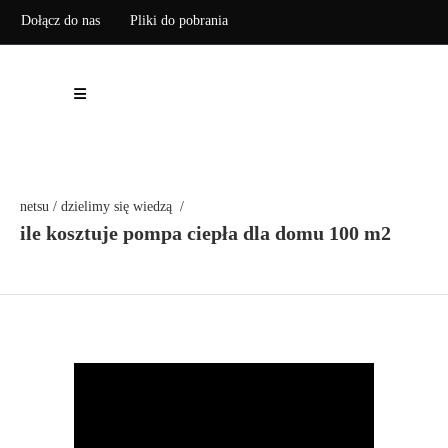
Dołącz do nas
Pliki do pobrania
Zarejestruj pompę ciepła
netsu
/
dzielimy się wiedzą
/
ile kosztuje pompa ciepła dla domu 100 m2