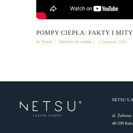
POMPY CIEPŁA: FAKTY I MITY
by
2 listopada 2022
Pawel
Dzielimy się wiedzą
NETSU S.A
ul. Żeliwna 
40-599 Kat