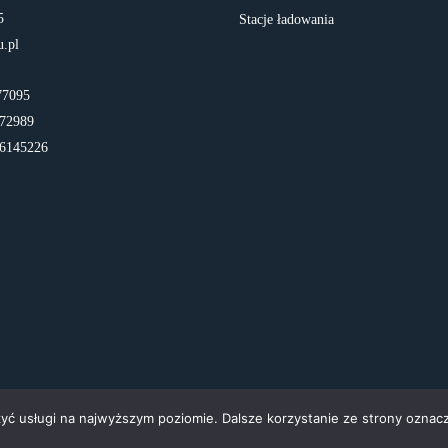
5
Stacje ładowania
u.pl
77095
72989
6145226
zyć usługi na najwyższym poziomie. Dalsze korzystanie ze strony oznacz
n
/public_html/wp-includes/functions.php
on line
5481