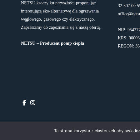
NETSU kroczy ku przyszłości proponując
32 307 00 5
interesującą eko-alternatywę dla ogrzewania
office@nets
węglowego, gazowego czy elektrycznego.
Zapraszamy do zapoznania się z naszą ofertą.
NIP: 95427
KRS: 00006
NETSU – Producent pomp ciepła
REGON: 36
Ta strona korzysta z ciasteczek aby świadc
Notice
: ob_end_flush(): failed to send buffer of zlib output compression (0) i