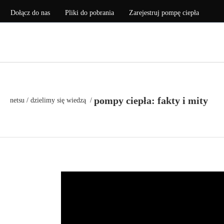
Dołącz do nas
Pliki do pobrania
Zarejestruj pompę ciepła
POMPY CIEPŁA
MA
pompy ciepła: fakty i mity
netsu
/
dzielimy się wiedzą
/