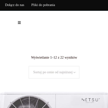
Dołącz do nas
Pliki do pobrania
Zarejestruj pompę ciepła
Posortowane
Wyświetlanie 1–12 z 22 wyników
według
Sortuj po cenie od najniższej
ceny:
od
niskiej