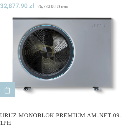
32,877.90
zł
26,730.00
zł
netto
ADD TO CART
URUZ MONOBLOK PREMIUM AM-NET-09-
1PH