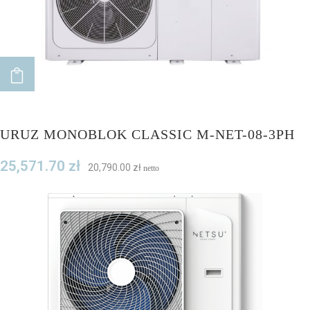
ADD TO CART
URUZ MONOBLOK CLASSIC M-NET-08-3PH
25,571.70
zł
20,790.00
zł
netto