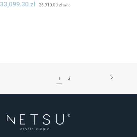
33,099.30
zł
26,910.00
zł
netto
1
2