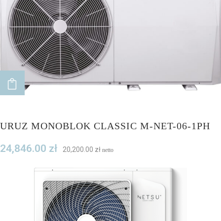
do
wysokiej
ADD TO CART
URUZ MONOBLOK CLASSIC M-NET-06-1PH
24,846.00
zł
20,200.00
zł
netto