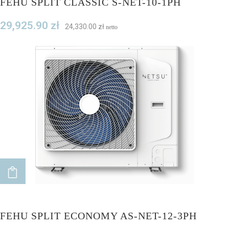
FEHU SPLIT CLASSIC S-NET-10-1PH
29,925.90
zł
24,330.00
zł
netto
ADD TO CART
FEHU SPLIT ECONOMY AS-NET-12-3PH