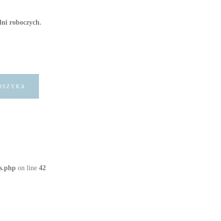
dni roboczych.
OSZYKA
s.php
on line
42