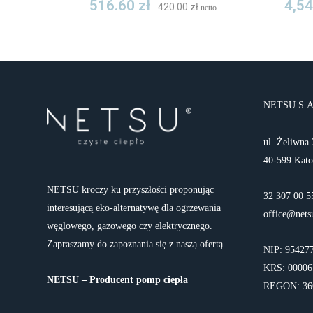
516.60
zł
4,5
420.00
zł
netto
NETSU S.A
ul. Żeliwna 
40-599 Kat
NETSU kroczy ku przyszłości proponując
32 307 00 5
interesującą eko-alternatywę dla ogrzewania
office@nets
węglowego, gazowego czy elektrycznego.
Zapraszamy do zapoznania się z naszą ofertą.
NIP: 95427
KRS: 00006
NETSU – Producent pomp ciepła
REGON: 36