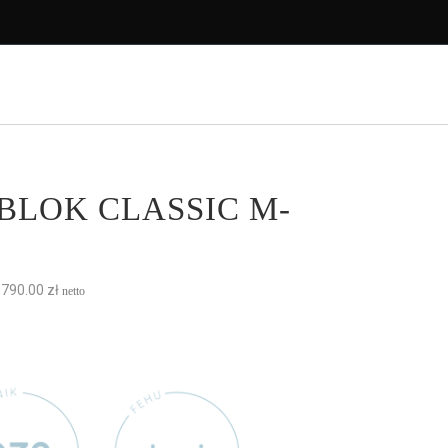
SU
SKLEP
AKADEMIA NETSU
KONTAKT
LOK CLASSIC M-
,790.00
zł
netto