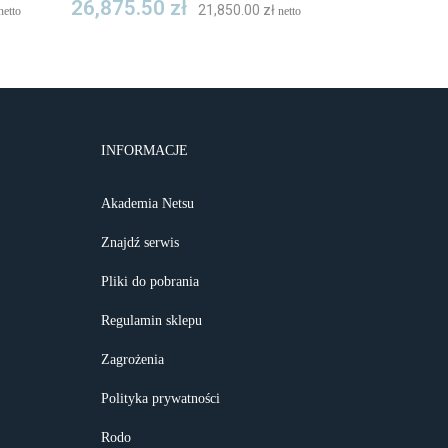
26,875.50
zł
21,850.00
zł
netto
netto
INFORMACJE
Akademia Netsu
Znajdź serwis
Pliki do pobrania
Regulamin sklepu
Zagrożenia
Polityka prywatności
Rodo