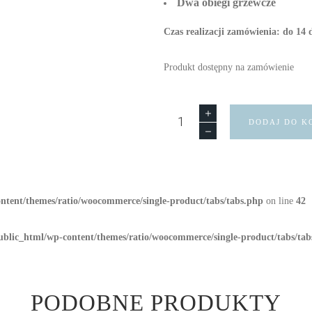
Dwa obiegi grzewcze
Czas realizacji zamówienia: do 14 
Produkt dostępny na zamówienie
DODAJ DO K
ntent/themes/ratio/woocommerce/single-product/tabs/tabs.php
on line
42
ublic_html/wp-content/themes/ratio/woocommerce/single-product/tabs/tab
PODOBNE PRODUKTY