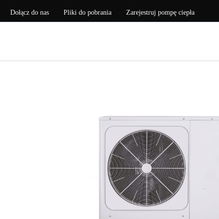
Dołącz do nas
Pliki do pobrania
Zarejestruj pompę ciepła
POMPY CIEPŁA
MA