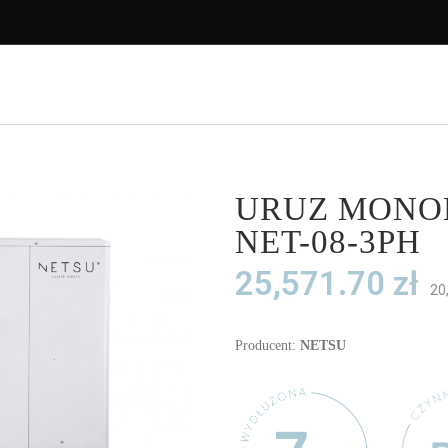
GAZYNY ENERGII
STACJE ŁADOWANIA
POZNAJ NET
URUZ MONOB
NET-08-3PH
25,571.70
zł
20
Producent:
NETSU