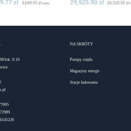
49.77
zł
29,925.90
zł
3,699.00
zł
24,330.00
zł
netto
.
NA SKRÓTY
38/lok. 0.10
Pompy ciepła
owice
Magazyny energii
5
Stacje ładowania
u.pl
77095
72989
6145226